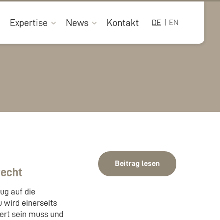
Expertise
News
Kontakt
DE
EN
Beitrag lesen
recht
ug auf die
 wird einerseits
kert sein muss und