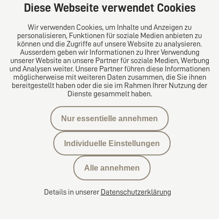
Diese Webseite verwendet Cookies
Mehr Informationen
Wir verwenden Cookies, um Inhalte und Anzeigen zu
personalisieren, Funktionen für soziale Medien anbieten zu
können und die Zugriffe auf unsere Website zu analysieren.
Ausserdem geben wir Informationen zu Ihrer Verwendung
unserer Website an unsere Partner für soziale Medien, Werbung
und Analysen weiter. Unsere Partner führen diese Informationen
möglicherweise mit weiteren Daten zusammen, die Sie ihnen
Kaufmann Rüedi Rechtsanwälte AG
bereitgestellt haben oder die sie im Rahmen Ihrer Nutzung der
Dienste gesammelt haben.
Luzern
Alpenquai 28a
Nur essentielle annehmen
6005 Luzern
Schweiz
Individuelle Einstellungen
Tel: +41 41 417 10 70
Fax: +41 41 417 10 77
Alle annehmen
E-Mail:
krlaw@krlaw.ch
Details in unserer
Datenschutzerklärung
Über uns